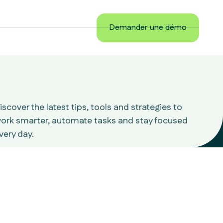
Demander une démo
Demander une démo
iscover the latest tips, tools and strategies to
ork smarter, automate tasks and stay focused
very day.