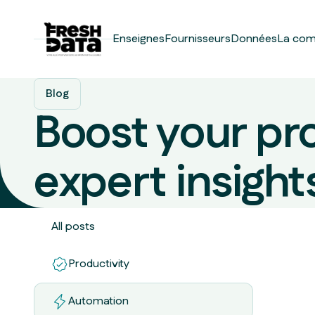
Enseignes
Fournisseurs
Données
La co
Blog
Boost your pro
expert insight
All posts
Productivity
Automation