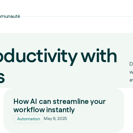
mmunauté
ductivity with
D
s
w
e
How AI can streamline your
workflow instantly
May 9, 2025
Automation